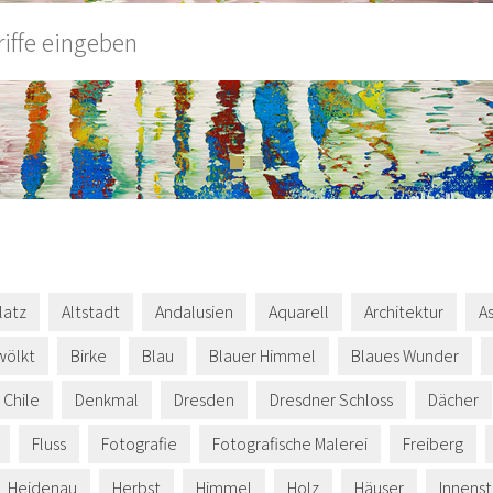
latz
Altstadt
Andalusien
Aquarell
Architektur
A
wölkt
Birke
Blau
Blauer Himmel
Blaues Wunder
Chile
Denkmal
Dresden
Dresdner Schloss
Dächer
Fluss
Fotografie
Fotografische Malerei
Freiberg
Heidenau
Herbst
Himmel
Holz
Häuser
Innens