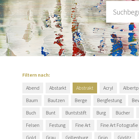
Filtern nach:
Abend
Abstarkt
Abstrakt
Acryl
Albertp
Baum
Bautzen
Berge
Bergfestung
Be
Buch
Bunt
Buntststift
Burg
Bücher
Felsen
Festung
Fine Art
Fine Art Fotografie
Gold
Grau
Grillenburg
Grün
Görlitz