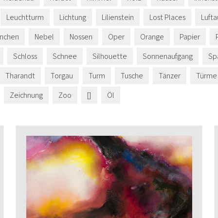
Leuchtturm
Lichtung
Lilienstein
Lost Places
Luft
nchen
Nebel
Nossen
Oper
Orange
Papier
Schloss
Schnee
Silhouette
Sonnenaufgang
Sp
Tharandt
Torgau
Turm
Tusche
Tänzer
Türme
Zeichnung
Zoo
[]
Öl