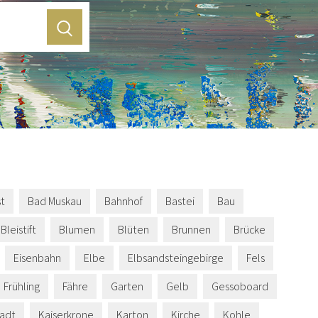
st
Bad Muskau
Bahnhof
Bastei
Bau
Bleistift
Blumen
Blüten
Brunnen
Brücke
Eisenbahn
Elbe
Elbsandsteingebirge
Fels
Frühling
Fähre
Garten
Gelb
Gessoboard
tadt
Kaiserkrone
Karton
Kirche
Kohle