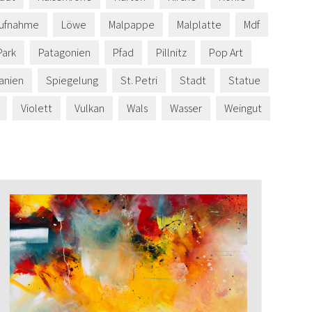
aufnahme
Löwe
Malpappe
Malplatte
Mdf
Park
Patagonien
Pfad
Pillnitz
Pop Art
anien
Spiegelung
St. Petri
Stadt
Statue
Violett
Vulkan
Wals
Wasser
Weingut