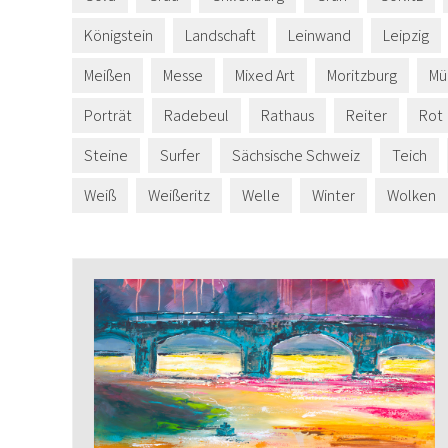
Königstein
Landschaft
Leinwand
Leipzig
Meißen
Messe
Mixed Art
Moritzburg
Mü
Porträt
Radebeul
Rathaus
Reiter
Rot
Steine
Surfer
Sächsische Schweiz
Teich
Weiß
Weißeritz
Welle
Winter
Wolken