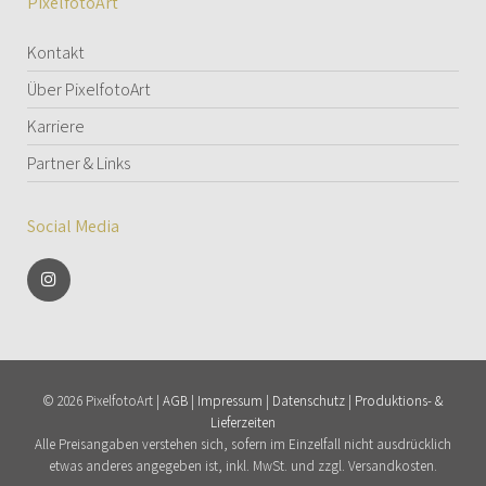
PixelfotoArt
Kontakt
Über PixelfotoArt
Karriere
Partner & Links
Social Media
© 2026 PixelfotoArt |
AGB
|
Impressum
|
Datenschutz
|
Produktions- &
Lieferzeiten
Alle Preisangaben verstehen sich, sofern im Einzelfall nicht ausdrücklich
etwas anderes angegeben ist, inkl. MwSt. und zzgl. Versandkosten.