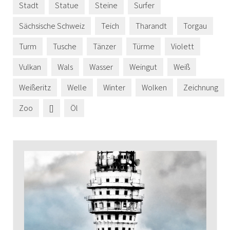
Stadt
Statue
Steine
Surfer
Sächsische Schweiz
Teich
Tharandt
Torgau
Turm
Tusche
Tänzer
Türme
Violett
Vulkan
Wals
Wasser
Weingut
Weiß
Weißeritz
Welle
Winter
Wolken
Zeichnung
Zoo
[]
Öl