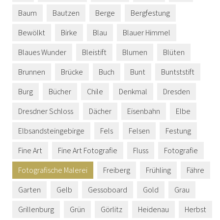
Baum
Bautzen
Berge
Bergfestung
Bewölkt
Birke
Blau
Blauer Himmel
Blaues Wunder
Bleistift
Blumen
Blüten
Brunnen
Brücke
Buch
Bunt
Buntststift
Burg
Bücher
Chile
Denkmal
Dresden
Dresdner Schloss
Dächer
Eisenbahn
Elbe
Elbsandsteingebirge
Fels
Felsen
Festung
Fine Art
Fine Art Fotografie
Fluss
Fotografie
Fotografische Malerei
Freiberg
Frühling
Fähre
Garten
Gelb
Gessoboard
Gold
Grau
Grillenburg
Grün
Görlitz
Heidenau
Herbst