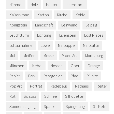
Himmel
Holz
Häuser
Innenstadt
Kaiserkrone
Karton
Kirche
Kohle
Königstein
Landschaft
Leinwand
Leipzig
Leuchtturm
Lichtung
Lilienstein
Lost Places
Luftaufnahme
Löwe
Malpappe
Malplatte
Mdf
Meißen
Messe
Mixed Art
Moritzburg
München
Nebel
Nossen
Oper
Orange
Papier
Park
Patagonien
Pfad
Pillnitz
Pop Art
Porträt
Radebeul
Rathaus
Reiter
Rot
Schloss
Schnee
Silhouette
Sonnenaufgang
Spanien
Spiegelung
St. Petri