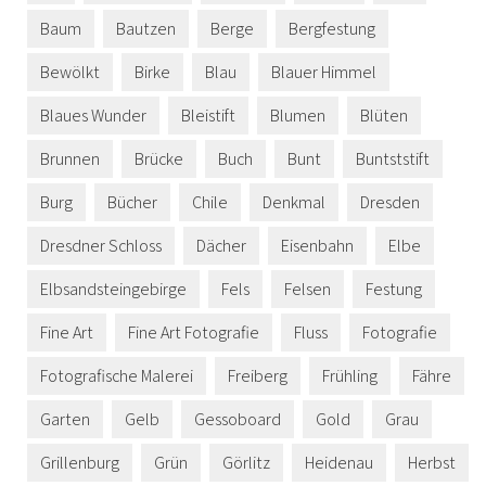
Baum
Bautzen
Berge
Bergfestung
Bewölkt
Birke
Blau
Blauer Himmel
Blaues Wunder
Bleistift
Blumen
Blüten
Brunnen
Brücke
Buch
Bunt
Buntststift
Burg
Bücher
Chile
Denkmal
Dresden
Dresdner Schloss
Dächer
Eisenbahn
Elbe
Elbsandsteingebirge
Fels
Felsen
Festung
Fine Art
Fine Art Fotografie
Fluss
Fotografie
Fotografische Malerei
Freiberg
Frühling
Fähre
Garten
Gelb
Gessoboard
Gold
Grau
Grillenburg
Grün
Görlitz
Heidenau
Herbst