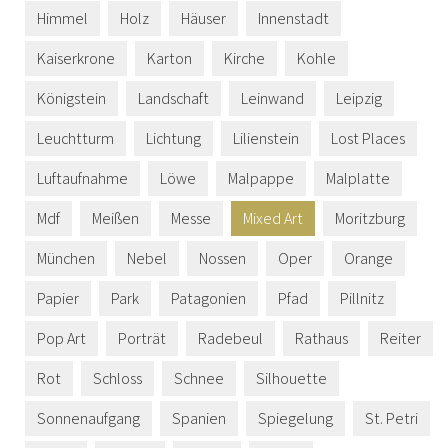
Himmel
Holz
Häuser
Innenstadt
Kaiserkrone
Karton
Kirche
Kohle
Königstein
Landschaft
Leinwand
Leipzig
Leuchtturm
Lichtung
Lilienstein
Lost Places
Luftaufnahme
Löwe
Malpappe
Malplatte
Mdf
Meißen
Messe
Mixed Art
Moritzburg
München
Nebel
Nossen
Oper
Orange
Papier
Park
Patagonien
Pfad
Pillnitz
Pop Art
Porträt
Radebeul
Rathaus
Reiter
Rot
Schloss
Schnee
Silhouette
Sonnenaufgang
Spanien
Spiegelung
St. Petri