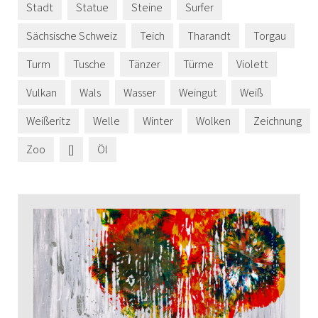
Stadt
Statue
Steine
Surfer
Sächsische Schweiz
Teich
Tharandt
Torgau
Turm
Tusche
Tänzer
Türme
Violett
Vulkan
Wals
Wasser
Weingut
Weiß
Weißeritz
Welle
Winter
Wolken
Zeichnung
Zoo
[]
Öl