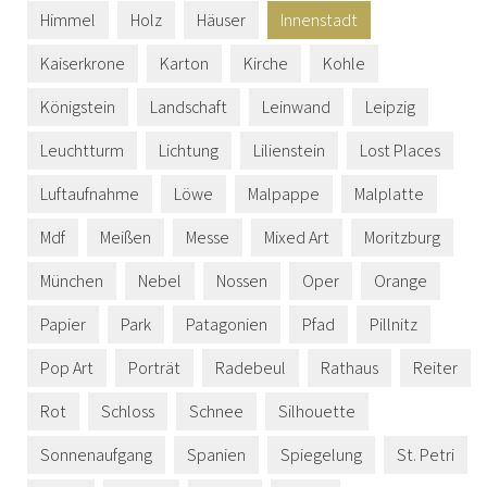
Himmel
Holz
Häuser
Innenstadt
Kaiserkrone
Karton
Kirche
Kohle
Königstein
Landschaft
Leinwand
Leipzig
Leuchtturm
Lichtung
Lilienstein
Lost Places
Luftaufnahme
Löwe
Malpappe
Malplatte
Mdf
Meißen
Messe
Mixed Art
Moritzburg
München
Nebel
Nossen
Oper
Orange
Papier
Park
Patagonien
Pfad
Pillnitz
Pop Art
Porträt
Radebeul
Rathaus
Reiter
Rot
Schloss
Schnee
Silhouette
Sonnenaufgang
Spanien
Spiegelung
St. Petri