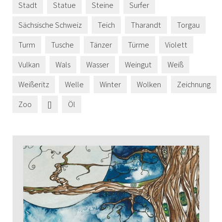
Stadt
Statue
Steine
Surfer
Sächsische Schweiz
Teich
Tharandt
Torgau
Turm
Tusche
Tänzer
Türme
Violett
Vulkan
Wals
Wasser
Weingut
Weiß
Weißeritz
Welle
Winter
Wolken
Zeichnung
Zoo
[]
Öl