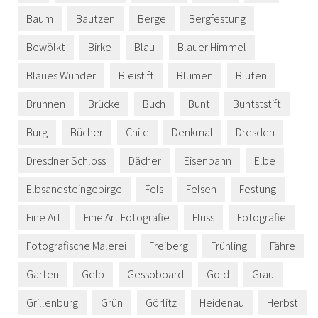
Baum
Bautzen
Berge
Bergfestung
Bewölkt
Birke
Blau
Blauer Himmel
Blaues Wunder
Bleistift
Blumen
Blüten
Brunnen
Brücke
Buch
Bunt
Buntststift
Burg
Bücher
Chile
Denkmal
Dresden
Dresdner Schloss
Dächer
Eisenbahn
Elbe
Elbsandsteingebirge
Fels
Felsen
Festung
Fine Art
Fine Art Fotografie
Fluss
Fotografie
Fotografische Malerei
Freiberg
Frühling
Fähre
Garten
Gelb
Gessoboard
Gold
Grau
Grillenburg
Grün
Görlitz
Heidenau
Herbst